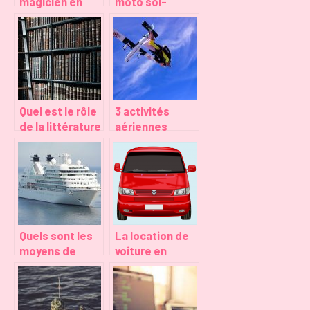
magicien en
moto soi-
région
même en toute
Toulousaine
confiance
Quel est le rôle
3 activités
de la littérature
aériennes
dans
intenses pour
l’éducation ?
se distraire
Quels sont les
La location de
moyens de
voiture en
transport les
Guadeloupe :
plus adaptés
ce que vous
pour un voyage
devez savoir