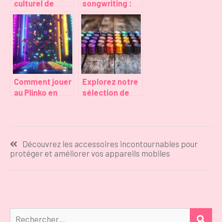
culturel de
songwriting :
Descendance –
mettez toutes
Big Box :
les chances de
Analyse d’un
votre côté pour
phénomène
vivre votre
ludique à 72,00
passion
€
Comment jouer
Explorez notre
au Plinko en
sélection de
ligne et
capsules Dolce
maximiser vos
Gusto pour
gains
tous les goûts
Navigation
Découvrez les accessoires incontournables pour
de
protéger et améliorer vos appareils mobiles
l’article
Rechercher :
REC