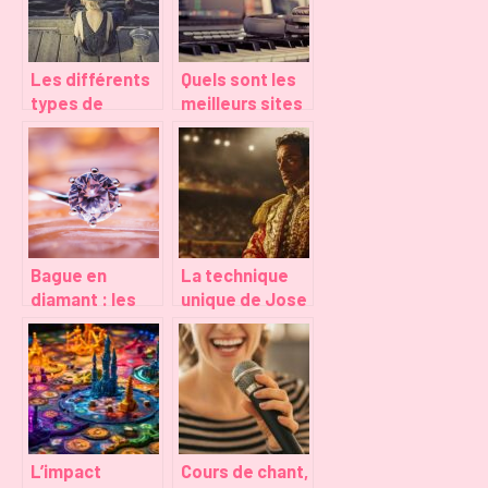
?
Les différents
Quels sont les
types de
meilleurs sites
pêches selon
de musique
les méthodes
libres de droit
et les buts
gratuite pour
vos videos ?
Bague en
La technique
diamant : les
unique de Jose
facteurs a
Maria
observer lors
Manzanares :
du choix
Entre tradition
et modernité
L’impact
Cours de chant,