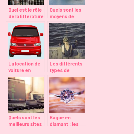
Quel est le rôle
Quels sont les
de la littérature
moyens de
dans
transport les
l’éducation ?
plus adaptés
pour un voyage
?
La location de
Les différents
voiture en
types de
Guadeloupe :
pêches selon
ce que vous
les méthodes
devez savoir
et les buts
Quels sont les
Bague en
meilleurs sites
diamant : les
de musique
facteurs a