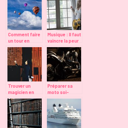
Comment faire
Musique : Il faut
un tour en
vaincre la peur
montgolfière
de l’échec
en région
toulousaine ?
Trouver un
Préparer sa
magicien en
moto soi-
région
même en toute
Toulousaine
confiance