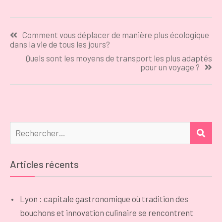
libres de droit
observer lors
gratuite pour
du choix
Navigation
vos videos ?
Comment vous déplacer de manière plus écologique
de
dans la vie de tous les jours?
l’article
Quels sont les moyens de transport les plus adaptés
pour un voyage ?
Rechercher :
REC
Articles récents
Lyon : capitale gastronomique où tradition des
bouchons et innovation culinaire se rencontrent