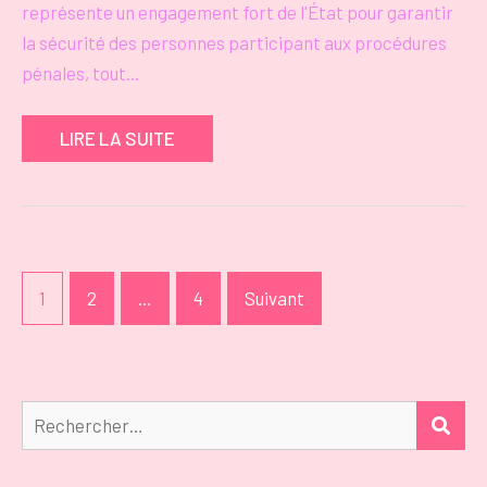
représente un engagement fort de l'État pour garantir
la sécurité des personnes participant aux procédures
pénales, tout…
LIRE LA SUITE
Pagination
1
2
…
4
Suivant
des
publications
Rechercher :
REC