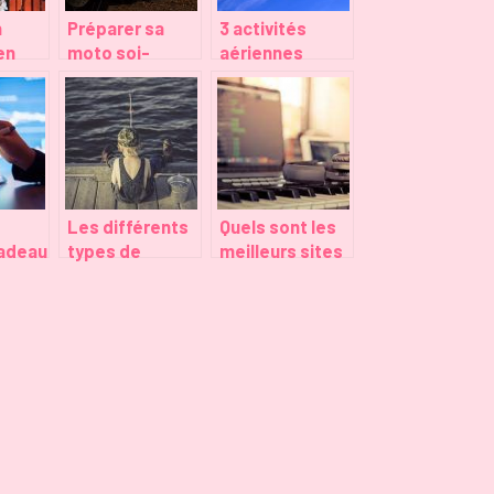
n
Préparer sa
3 activités
en
moto soi-
aériennes
même en toute
intenses pour
ne
confiance
se distraire
Les différents
Quels sont les
cadeau
types de
meilleurs sites
 pour
pêches selon
de musique
les méthodes
libres de droit
et les buts
gratuite pour
vos videos ?