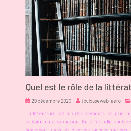
Quel est le rôle de la littér
29 décembre 2020
toulouseweb-aero
La littérature est l’un des éléments les plus i
scolaire ou à la maison. En effet, elle englob
également dans les diverses langues parlées. A