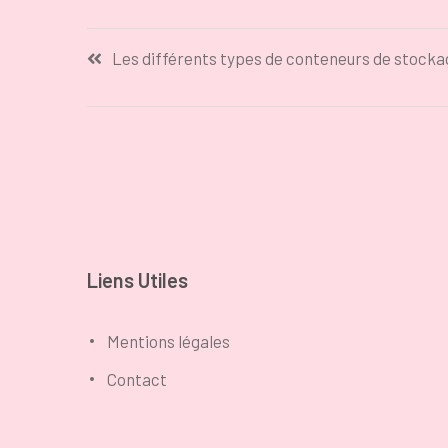
cabinet
observer lors
d’avocats ?
du choix
Navigation
Les différents types de conteneurs de stocka
de
l’article
Liens Utiles
Mentions légales
Contact