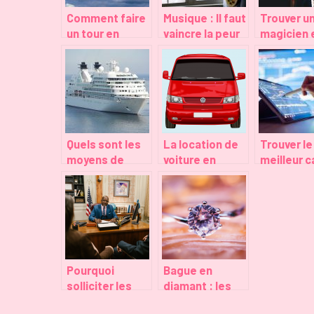
Comment faire
Musique : Il faut
Trouver u
un tour en
vaincre la peur
magicien 
montgolfière
de l’échec
région
en région
Toulousai
toulousaine ?
Quels sont les
La location de
Trouver le
moyens de
voiture en
meilleur 
transport les
Guadeloupe :
high-tech
plus adaptés
ce que vous
les jeunes
pour un voyage
devez savoir
?
Pourquoi
Bague en
solliciter les
diamant : les
services d’un
facteurs a