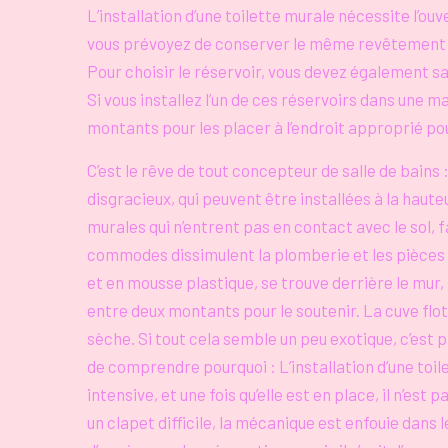
L’installation d’une toilette murale nécessite l’ou
vous prévoyez de conserver le même revêtement de
Pour choisir le réservoir, vous devez également s
Si vous installez l’un de ces réservoirs dans une 
montants pour les placer à l’endroit approprié po
C’est le rêve de tout concepteur de salle de bain
disgracieux, qui peuvent être installées à la hauteu
murales qui n’entrent pas en contact avec le sol, 
commodes dissimulent la plomberie et les pièces 
et en mousse plastique, se trouve derrière le mur, 
entre deux montants pour le soutenir. La cuve flot
sèche. Si tout cela semble un peu exotique, c’est p
de comprendre pourquoi : L’installation d’une toi
intensive, et une fois qu’elle est en place, il n’es
un clapet difficile, la mécanique est enfouie dans l