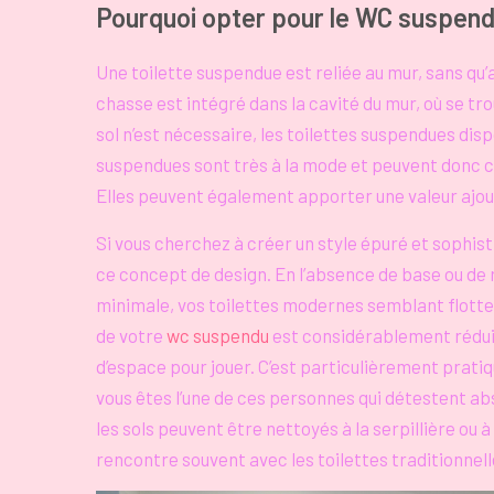
Pourquoi opter pour le WC suspend
Une toilette suspendue est reliée au mur, sans qu’a
chasse est intégré dans la cavité du mur, où se 
sol n’est nécessaire, les toilettes suspendues disp
suspendues sont très à la mode et peuvent donc con
Elles peuvent également apporter une valeur ajout
Si vous cherchez à créer un style épuré et sophist
ce concept de design. En l’absence de base ou de rés
minimale, vos toilettes modernes semblant flotter
de votre
wc suspendu
est considérablement réduite
d’espace pour jouer. C’est particulièrement pratiqu
vous êtes l’une de ces personnes qui détestent ab
les sols peuvent être nettoyés à la serpillière ou à
rencontre souvent avec les toilettes traditionnell