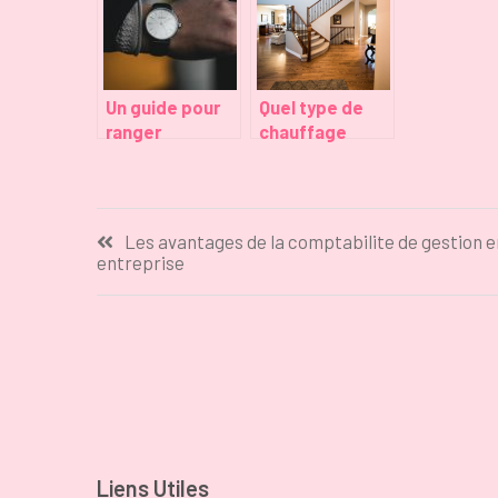
projets
constituer
Un guide pour
Quel type de
ranger
chauffage
correctement
choisir pour sa
votre montre
location ?
de luxe
Navigation
Les avantages de la comptabilite de gestion e
entreprise
de
l’article
Liens Utiles