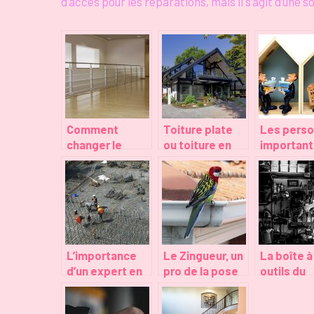
d’accès pour les réparations, mais il s’agit d’une s
Comment
Toiture plate
Les pers
changer le
ou toiture en
important
revêtement
pente pour une
prévenir e
d’un sol en
maison
de
carreaux sans
moderne?
déménag
de gros
travaux?
L’importance
Le Zingueur, un
La boîte à
d’un expert en
pro de la pose
outils du
construction
des toitures et
bricoleur,
dans vos
gouttières
comment 