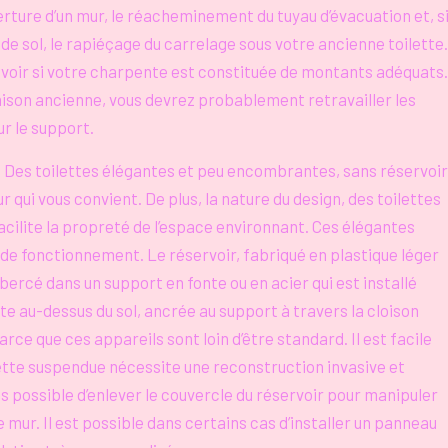
verture d’un mur, le réacheminement du tuyau d’évacuation et, s
 sol, le rapiéçage du carrelage sous votre ancienne toilette.
avoir si votre charpente est constituée de montants adéquats.
maison ancienne, vous devrez probablement retravailler les
ur le support.
s : Des toilettes élégantes et peu encombrantes, sans réservoir
r qui vous convient. De plus, la nature du design, des toilettes
facilite la propreté de l’espace environnant. Ces élégantes
de fonctionnement. Le réservoir, fabriqué en plastique léger
bercé dans un support en fonte ou en acier qui est installé
te au-dessus du sol, ancrée au support à travers la cloison
arce que ces appareils sont loin d’être standard. Il est facile
lette suspendue nécessite une reconstruction invasive et
t pas possible d’enlever le couvercle du réservoir pour manipuler
e mur. Il est possible dans certains cas d’installer un panneau