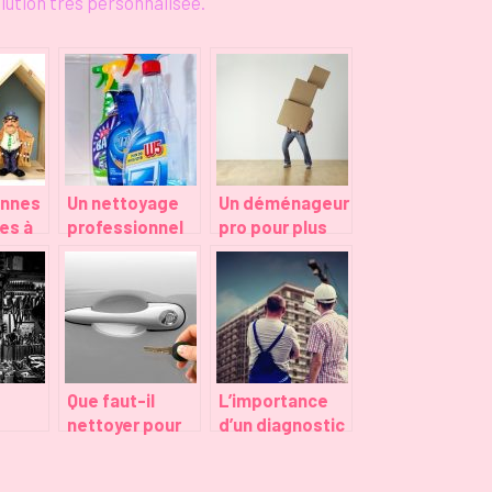
olution très personnalisée.
onnes
Un nettoyage
Un déménageur
es à
professionnel
pro pour plus
n cas
pour une
de sécurité
maison
ement
impeccable
Que faut-il
L’importance
nettoyer pour
d’un diagnostic
eviter les
energetique
la
maladies ?
pour une