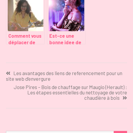
énergétique en
stockage
France
Comment vous
Est-ce une
déplacer de
bonne idee de
manière plus
consulter un
écologique
voyant en ligne
dans la vie de
gratuitement ?
Navigation
tous les jours?
Les avantages des liens de referencement pour un
de
site web d’envergure
l’article
Jose Pires – Bois de chauffage sur Maugio (Herault) :
Les étapes essentielles du nettoyage de votre
chaudière à bois