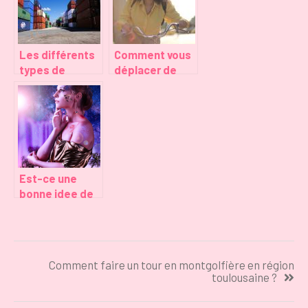
Les différents
Comment vous
types de
déplacer de
conteneurs de
manière plus
stockage
écologique
dans la vie de
tous les jours?
Est-ce une
bonne idee de
consulter un
voyant en ligne
gratuitement ?
Navigation
Comment faire un tour en montgolfière en région
de
toulousaine ?
l’article