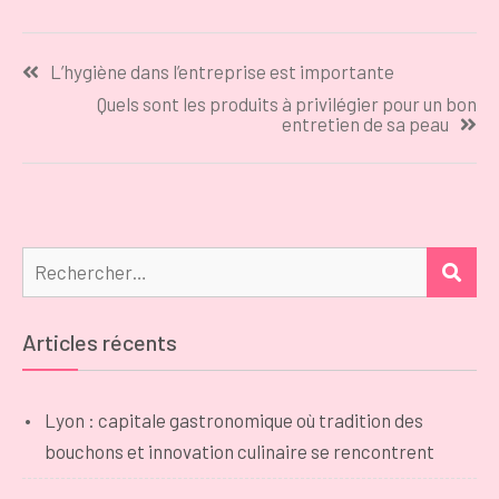
un bon
maladies ?
entretien de sa
Navigation
peau
L’hygiène dans l’entreprise est importante
de
Quels sont les produits à privilégier pour un bon
l’article
entretien de sa peau
Rechercher :
REC
Articles récents
Lyon : capitale gastronomique où tradition des
bouchons et innovation culinaire se rencontrent