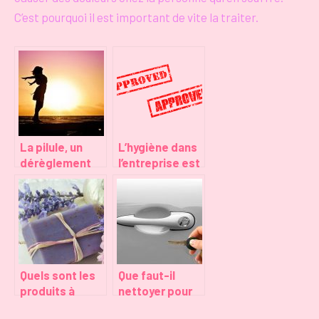
C’est pourquoi il est important de vite la traiter.
La pilule, un
L’hygiène dans
dérèglement
l’entreprise est
hormonal
importante
Quels sont les
Que faut-il
produits à
nettoyer pour
privilégier pour
eviter les